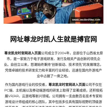
网址尊龙时凯人生就是搏官网
尊龙凯龙时官网进入页面
公司成立于2004年，总部位于山西省太原
市，是一家致力于电子游戏研发、发行及相关产品创新的领先企
业。自创立以来，怒潮始终秉持“创新驱动、技术领先”的发展理念，
凭借卓越的技术研发实力和丰富的行业经验，迅速在国内外游戏产
业中占据了一席之地。
作为国内游戏行业的佼佼者，
尊龙凯龙时官网进入页面
公司不仅在
PC端、主机端以及移动端游戏的研发上取得了显著成绩，还积极拓
展VR/AR、云游戏等新兴领域。公司拥有一支由数百名技术专家和
游戏设计师组成的核心团队，其中包括多位具有国际视野的顶级游