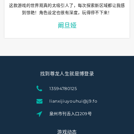
这款游戏的世界观真的太吸引人了，每次探索新区域都让我感
到惊艳！角色设定也很有深度，玩得停不下来！
阚旦娅
找到尊龙人生就是博登录
13594780125
lianxijiuyouhui@j9.fo
泉州市刊舌入口209号
游戏动态